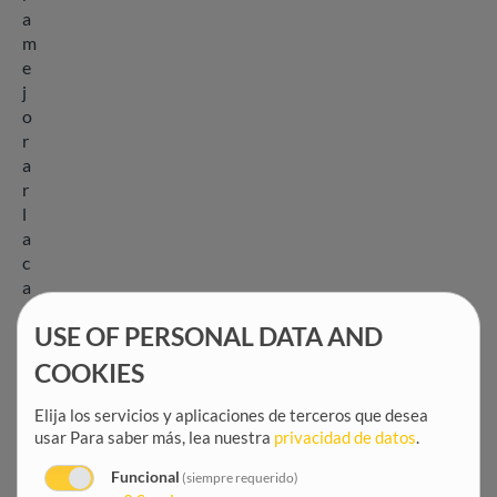
a
m
e
j
o
r
a
r
l
a
c
a
p
USE OF PERSONAL DATA AND
a
c
COOKIES
i
d
Elija los servicios y aplicaciones de terceros que desea
a
usar
Para saber más, lea nuestra
privacidad de datos
.
d
Funcional
(siempre requerido)
d