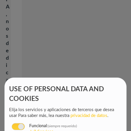
A
,
n
o
s
d
e
d
i
c
a
m
USE OF PERSONAL DATA AND
o
COOKIES
s
a
Elija los servicios y aplicaciones de terceros que desea
usar
Para saber más, lea nuestra
privacidad de datos
.
d
a
Funcional
(siempre requerido)