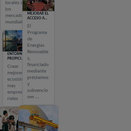
locales con
o
los
s
MEJORAR EL
mercados
o
ACCESO A
mundiales
LAS
s
El
ENERGÍAS
Programa
RENOVABLES
t
EN
de
e
BANGLADÉS
Energías
n
Renovable
ENTORNO
i
s,
PROPICIO
b
PARA LOS
financiado
Crear
NEGOCIOS
l
mediante
mejores
e
préstamos
ecosiste
y
,
mas
subvencio
c
empresa
nes ...
riales
o
n
s
t
r