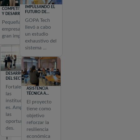
u
IMPULSANDO EL
COMPETITIVIDAD
FUTURO DE
i
Y DESARROLLO
ALBANIA:
DE LAS MICRO,
GOPA Tech
r
Pequeñas
ESTUDIO DE
PEQUEÑAS Y
llevó a cabo
VIABILIDAD DE
c
empresas,
MEDIANAS
LA CENTRAL
un estudio
EMPRESAS
gran impacto
o
HIDROELÉCTRICA
exhaustivo del
DE MOGLICE, DE
m
1200 MW
sistema ...
u
n
i
DESARROLLO
d
DEL SECTOR
a
FINANCIERO
Fortalecer
ASISTENCIA
d
las
TÉCNICA A
e
UCRANIA Y
institucion
El proyecto
MOLDAVIA
s
es. Ampliar
tiene como
PARA LA
r
INCLUSIÓN
las
objetivo
FINANCIERA Y
oportunida
e
reforzar la
LA
des.
RECUPERACIÓN
resiliencia
s
económica
i