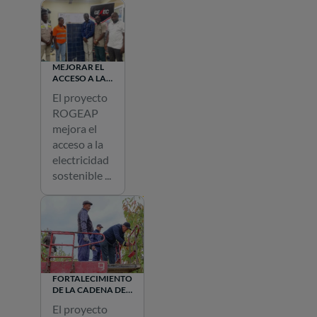
MEJORAR EL
ACCESO A LA
ELECTRICIDAD
El proyecto
SOSTENIBLE
ROGEAP
FUERA DE LA
RED
mejora el
acceso a la
electricidad
sostenible ...
FORTALECIMIENTO
DE LA CADENA DE
VALOR DE LA
El proyecto
HORTICULTURA