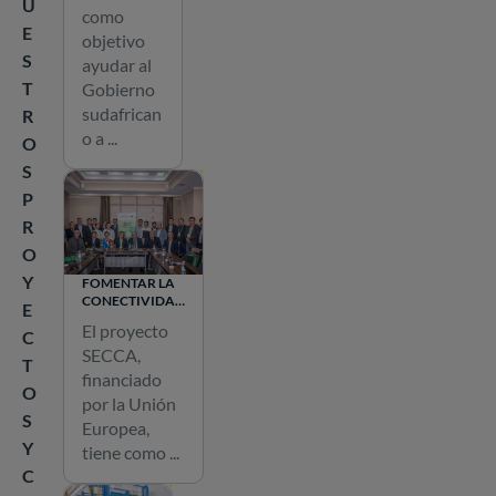
EN
U
como
SUDÁFRICA
E
objetivo
S
ayudar al
T
Gobierno
sudafrican
R
o a ...
O
S
P
R
O
Y
FOMENTAR LA
CONECTIVIDAD
E
ENERGÉTICA
El proyecto
C
SOSTENIBLE EN
SECCA,
ASIA CENTRAL
T
financiado
O
por la Unión
S
Europea,
Y
tiene como ...
C