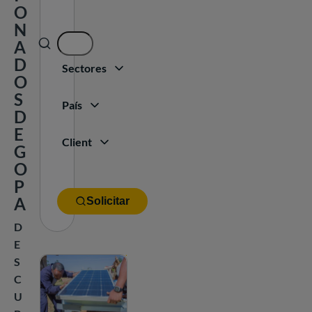
O
N
A
D
Sectores
O
S
País
D
E
Client
G
O
P
A
Solicitar
D
E
S
C
U