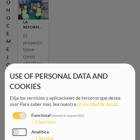
O
N
O
LA
C
REFORMA
DEL
E
El
SECTOR
M
proyecto
ELÉCTRICO
DE
E
tiene
NIGERIA
como
J
objetivo
O
apoyar la
R
USE OF PERSONAL DATA AND
reforma
E
del
COOKIES
L
sector ...
I
Elija los servicios y aplicaciones de terceros que desea
M
usar
Para saber más, lea nuestra
privacidad de datos
.
P
Funcional
(siempre requerido)
A
↓
3
Services
C
FOMENTO DE
Analítica
LA PAZ Y EL
T
↓
1
Service
DESARROLLO