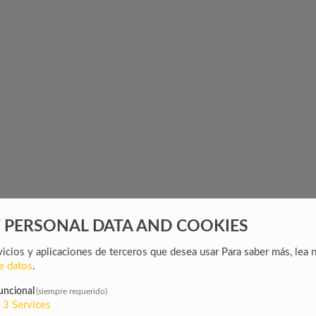
F PERSONAL DATA AND COOKIES
rvicios y aplicaciones de terceros que desea usar
Para saber más, lea 
e datos
.
uncional
(siempre requerido)
3
Services