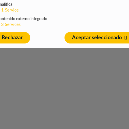
nalítica
1
Service
ontenido externo integrado
3
Services
Rechazar
Aceptar seleccionado