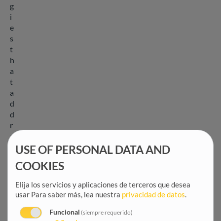
g
i
e
s
t
h
a
t
a
d
d
r
e
s
USE OF PERSONAL DATA AND
s
COOKIES
d
i
Elija los servicios y aplicaciones de terceros que desea
s
usar
Para saber más, lea nuestra
privacidad de datos
.
p
a
Funcional
(siempre requerido)