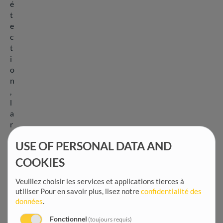
é
t
e
c
t
i
o
n
,
l
a
r
é
USE OF PERSONAL DATA AND
a
c
COOKIES
t
i
Veuillez choisir les services et applications tierces à
o
utiliser
Pour en savoir plus, lisez notre
confidentialité des
n
données
.
e
Fonctionnel
(toujours requis)
t