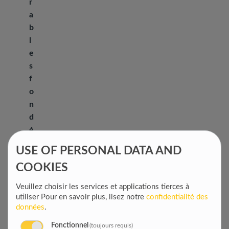
r
a
b
l
e
s
f
o
n
d
é
s
USE OF PERSONAL DATA AND
s
COOKIES
u
r
Veuillez choisir les services et applications tierces à
l
utiliser
Pour en savoir plus, lisez notre
confidentialité des
a
données
.
c
Fonctionnel
(toujours requis)