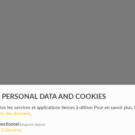
F PERSONAL DATA AND COOKIES
sir les services et applications tierces à utiliser
Pour en savoir plus, 
ION
lité des données
.
UWEP
onctionnel
(toujours requis)
3
Services
R