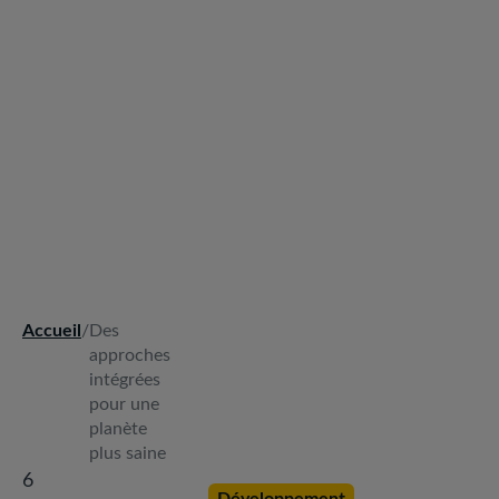
Accueil
/
Des
Fil
approches
d'Ariane
intégrées
pour une
planète
plus saine
6