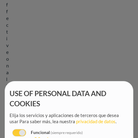
f
f
e
c
t
i
v
e
o
n
a
l
l
USE OF PERSONAL DATA AND
l
e
COOKIES
v
e
Elija los servicios y aplicaciones de terceros que desea
l
usar
Para saber más, lea nuestra
privacidad de datos
.
s
Funcional
(siempre requerido)
—